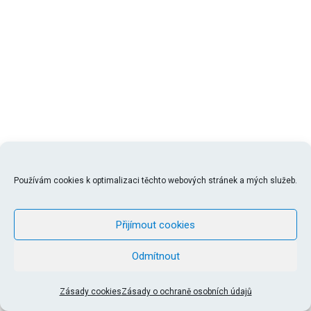
Používám cookies k optimalizaci těchto webových stránek a mých služeb.
Přijímout cookies
Odmítnout
Podmínky použití
|
Všeobecné obchodní podmínky
| ©
Zásady cookies
Zásady o ochraně osobních údajů
Pavel Pohanka