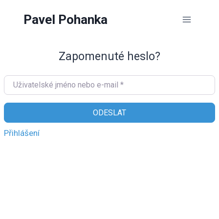
Přeskočit
Pavel Pohanka
na
obsah
Zapomenuté heslo?
Uživatelské jméno nebo e-mail
*
ODESLAT
Přihlášení